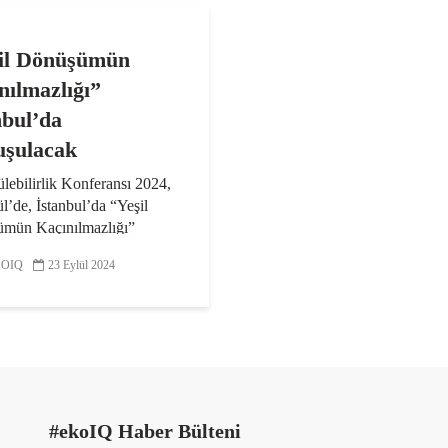
il Dönüşümün
nılmazlığı”
nbul’da
şulacak
lebilirlik Konferansı 2024,
l’de, İstanbul’da “Yeşil
mün Kaçınılmazlığı”
la düzenleniyor.
OIQ
23 Eylül 2024
lebilirlik trendleri ve
çi çözümlerin ele alacağı
nsa yurt dışından ve...
#ekoIQ Haber Bülteni