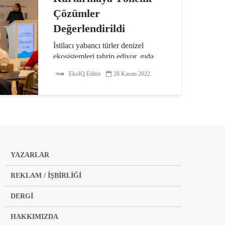
Çözümler
Değerlendirildi
İstilacı yabancı türler denizel
ekosistemleri tahrip ediyor, gıda
zincirine zarar veriyor ve yerli
EkoIQ Editör
28 Kasım 2022
türlerin yok olmasına yol
açıyor. Antalya’da, 21-23 Kasım
tarihlerinde düzenlenen bilimsel
konferansta, Türkiye’de...
YAZARLAR
REKLAM / İŞBİRLİĞİ
DERGİ
HAKKIMIZDA