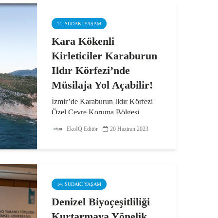
14. SUDAKI YAŞAM
Kara Kökenli
Kirleticiler Karaburun
Ildır Körfezi’nde
Müsilaja Yol Açabilir!
İzmir’de Karaburun Ildır Körfezi
Özel Çevre Koruma Bölgesi
Denizel Biyoçeşitliliğin
EkoIQ Editör
20 Haziran 2023
Araştırılması projesi kapsamında
yürütülen çalışmalar, Karaburun
Ildır Körfezi’nin müsilaj tehlikesi
ile karşı karşıya...
14. SUDAKI YAŞAM
Denizel Biyoçeşitliliği
Kurtarmaya Yönelik