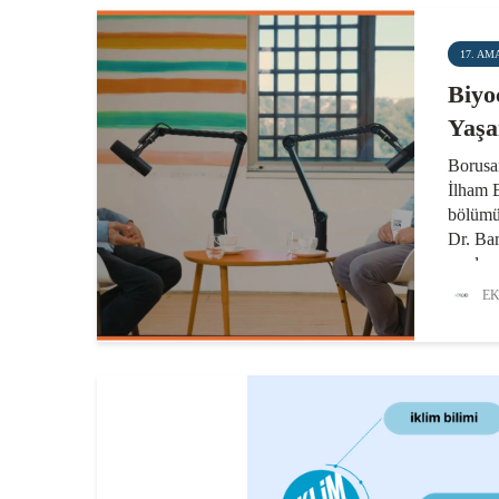
17. AM
Biyoç
Yaşa
Borusa
İlham 
bölümü
Dr. Ba
modera
Canbola
EK
ışık tu