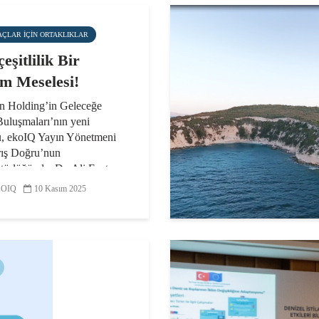
AÇLAR IÇIN ORTAKLIKLAR
eşitlilik Bir
m Meselesi!
n Holding’in Geleceğe
Buluşmaları’nın yeni
, ekoIQ Yayın Yönetmeni
rış Doğru’nun
törlüğünde, Dr. Ali Fuat
t söyleşisiyle biyoçeşitliliğe
OIQ
10 Kasım 2025
ttu. Biyoçeşitliliğin yaşam...