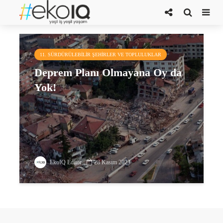
deprem planı
11. SÜRDÜRÜLEBILIR ŞEHIRLER VE TOPLULUKLAR
Deprem Planı Olmayana Oy da
Yok!
EkoIQ Editör
28 Kasım 2023