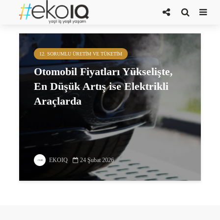
dizel araçlar
12. SORUMLU ÜRETIM VE TÜKETIM
Otomobil Fiyatları Yükselişte,
En Düşük Artış ise Elektrikli
Araçlarda
EKOIQ
24 Şubat 2026