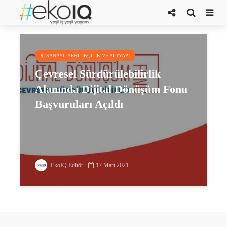
djital dönüşüm fonu
9. SANAYI, YENILIKÇILIK VE ALTYAPI
Çevresel Sürdürülebilirlik
Alanında Dijital Dönüşüm Fonu
Başvuruları Açıldı
EkoIQ Editör
17 Mart 2021