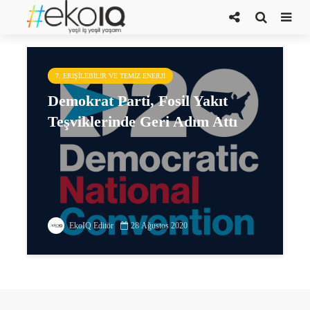
DNC
7. ERIŞILEBILIR VE TEMIZ ENERJI
Demokrat Parti, Fosil Yakıt
Teşviklerinde Geri Adım Attı
EkoIQ Editör
28 Ağustos 2020