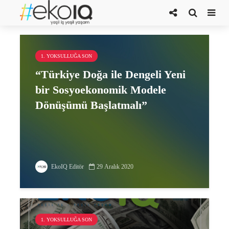
Doç. Dr. Barış Karapınar
1. YOKSULLUĞA SON
“Türkiye Doğa ile Dengeli Yeni
bir Sosyoekonomik Modele
Dönüşümü Başlatmalı”
EkoIQ Editör
29 Aralık 2020
1. YOKSULLUĞA SON