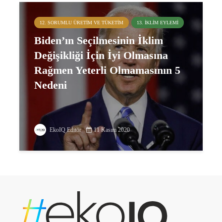
12. SORUMLU ÜRETIM VE TÜKETIM
13. İKLIM EYLEMI
Biden’ın Seçilmesinin İklim
Değişikliği İçin İyi Olmasına
Rağmen Yeterli Olmamasının 5
Nedeni
EkoIQ Editör
11 Kasım 2020