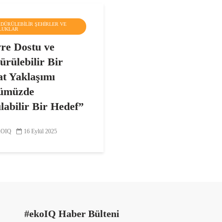
RDÜRÜLEBILIR ŞEHIRLER VE
LUKLAR
re Dostu ve
ürülebilir Bir
at Yaklaşımı
ümüzde
ılabilir Bir Hedef”
alzemeleri alanında
OIQ
16 Eylül 2025
ebilirlikle dijital üretim
jilerini bir araya getiren yeni
je* ile geleneksel çimento
mına alternatif olarak çevre
e 3 boyutlu yazıcılarla
ilen yeni...
#ekoIQ Haber Bülteni