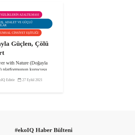
ITSIZLIKLERIN AZALTILMASI
RIŞ, ADALET VE GÜÇLÜ
MLAR
LUMSAL CINSIYET EŞITLIĞI
yla Güçlen, Çölü
rt
r with Nature (Doğayla
) platformunun kurucusu,
iş Milletler Global Ekolojik
IQ Editör
27 Eylül 2021
 Ağı Elçisi Maya Galimidi
dürülebilir yaşamı, çölde
ültürü, çocuk eğitiminde
ebilirlik ve...
#ekoIQ Haber Bülteni