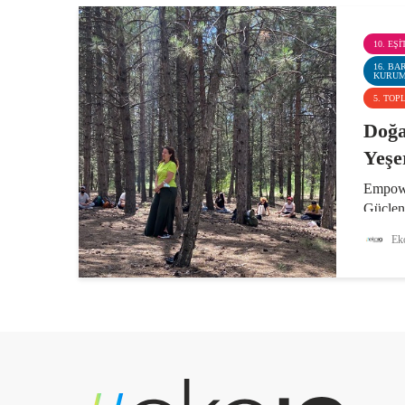
10. EŞ
16. BA
KURU
5. TOP
Doğa
Yeşe
Empowe
Güçlen
Birleşm
Eko
Köyler
ile sür
permak
sürdürül