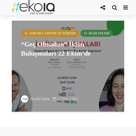
Doğa tahribatı
12. SORUMLU ÜRETIM VE TÜKETIM
13. İKLIM EYLEMI
“Geç Olmadan” İklim
Buluşmaları 22 Ekim’de
EkoIQ Editör
21 Ekim 2021