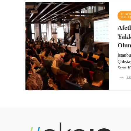
11. SÜ
TOPLU
Afet
Yakl
Olun
İstanb
Çalışta
Stres K
hazırlı
EK
süreçler
depremi
alındığı