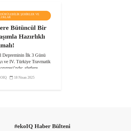
RDÜRÜLEBILIR ŞEHIRLER VE
LUKLAR
lere Bütüncül Bir
aşımla Hazırlıklı
malı!
ul Depreminin İlk 3 Günü
yı ve IV. Türkiye Travmatik
ongresi’nde; afetlere
k, müdahale ve iyileşme
OIQ
18 Nisan 2025
i tartışıldı. Olası İstanbul
ne yönelik hazırlıkların ele
 etkinlikte...
#ekoIQ Haber Bülteni