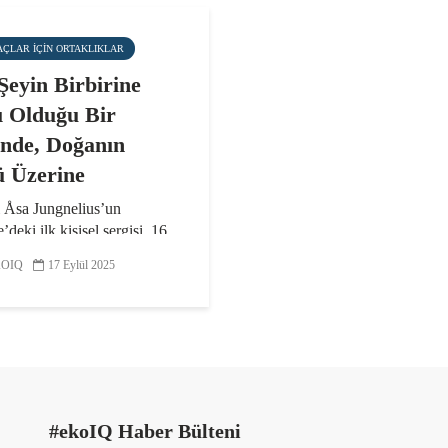
AÇLAR IÇIN ORTAKLIKLAR
Şeyin Birbirine
ı Olduğu Bir
nde, Doğanın
 Üzerine
ı Åsa Jungnelius’un
’deki ilk kişisel sergisi, 16
2025-18 Ocak 2026 tarihleri
OIQ
17 Eylül 2025
a Pera Müzesi’nde izleyici
uşuyor. Camı doğa, tarih ve
al bellekle ilişkilendiren
larıyla...
#ekoIQ Haber Bülteni