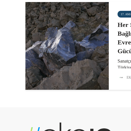
17. AM
Her 
Bağl
Evre
Gücü
Sanatç
Türkiye
Eylül 
EK
arasınd
ile bul
toplums
çalışma