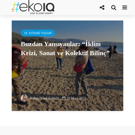
doğanın sömürüsü
14. SUDAKI YAŞAM
Buzdan Yansıyanlar: “İklim
Krizi, Sanat ve Kolektif Bilinç”
Bahar Nihal Ersözlü
20 Mart 2025