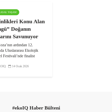
ARASAL YAŞAM
inlikleri Konu Alan
gü” Doğanın
arını Savunuyor
Koza’nın ardından 12.
da Uluslararası Ekolojik
l Festivali’nde finalist
 arasında yer alan
OIQ
14 Ocak 2026
nün konusu zeytinlikler.
ikler; yüksek biyolojik
iğe sahip, iklim değişikliği
#ekoIQ Haber Bülteni