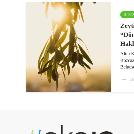
15. K
Zeyt
“Dön
Hakl
Altın 
Bozcaa
Belgese
filmler
EK
Döngü’
Zeytinl
çeşitlil
ve...