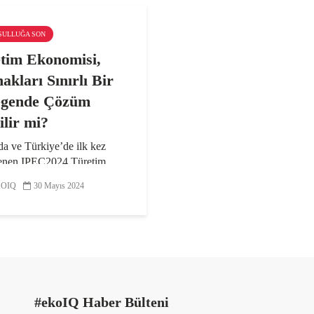
KSULLUĞA SON
tim Ekonomisi,
akları Sınırlı Bir
egende Çözüm
ilir mi?
a ve Türkiye’de ilk kez
enen IPEC2024 Türetim
isi Konferansı’nın ilk
OIQ
30 Mayıs 2024
e, “Kapitalizmin kalesi”
ecek ülkelerde dahi
ların çevresel duyarlılık
iklerine dikkat çekildi.
..
#ekoIQ Haber Bülteni