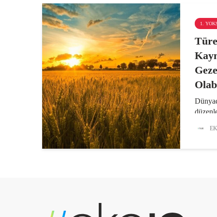
1. YO
Türe
Kayn
Gez
Olab
Dünyad
düzenl
Ekonom
EK
gününd
denebil
yurttaş
gösterd
Sonsuz.