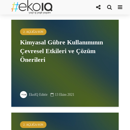
Dr. Tuğba AĞAÇAYAK
2. AÇLIĞA SON
Kimyasal Gübre Kullanımının
Çevresel Etkileri ve Çözüm
Önerileri
EkoIQ Editör
13 Ekim 2021
2. AÇLIĞA SON