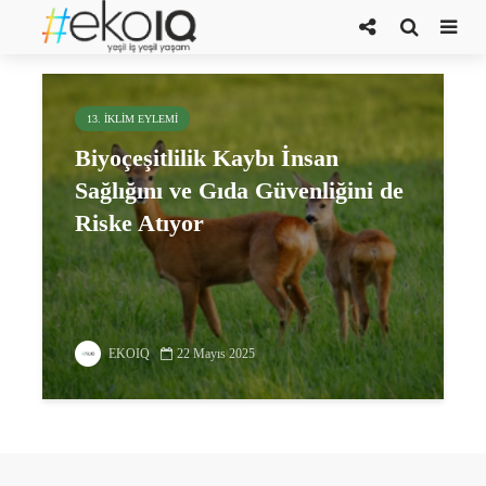
Dünya Biyoçeşitlilik Günü
13. İKLIM EYLEMI
Biyoçeşitlilik Kaybı İnsan
Sağlığını ve Gıda Güvenliğini de
Riske Atıyor
EKOIQ
22 Mayıs 2025