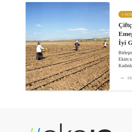
2. AÇL
Çift
Emeğ
İyi 
Birleşm
Ekim ta
Kadınla
Kırsald
toplums
EK
sağlam
öncelik