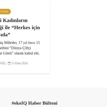
IĞA SON
çi Kadınların
i ile “Herkes için
Gıda”
iş Milletler, 17 yıl önce 15
rihini “Dünya Çiftçi
r Günü” olarak kabul etti.
a yaşayan kadınlara yönelik
al cinsiyet eşitliğini
OIQ
15 Ekim 2024
ak ve onları güçlendirmek
le bir insan...
#ekoIQ Haber Bülteni