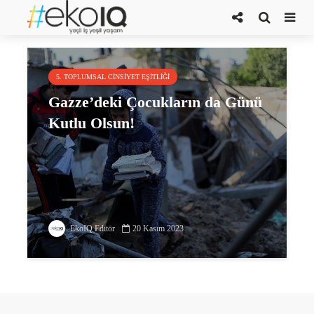
Dünya Çocuk Hakları Günü
5. TOPLUMSAL CINSIYET EŞITLIĞI
Gazze’deki Çocukların da Günü
Kutlu Olsun!
EkoIQ Editör
20 Kasım 2023