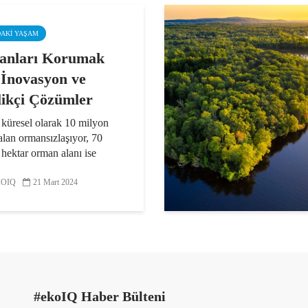
DAKI YAŞAM
anları Korumak
: İnovasyon ve
likçi Çözümler
 küresel olarak 10 milyon
alan ormansızlaşıyor, 70
hektar orman alanı ise
ardan etkileniyor. İklim
liği için çok önemli bir etken
OIQ
21 Mart 2024
rmansızlaşmanın önüne
ise ormanları...
#ekoIQ Haber Bülteni