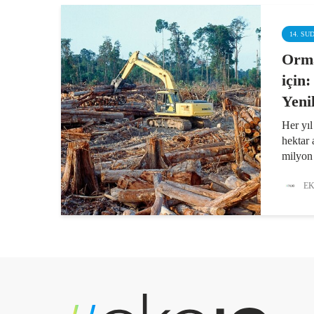
14. SU
Orm
için
Yeni
Her yıl
hektar 
milyon 
yangınl
değişik
EK
olan o
geçmek 