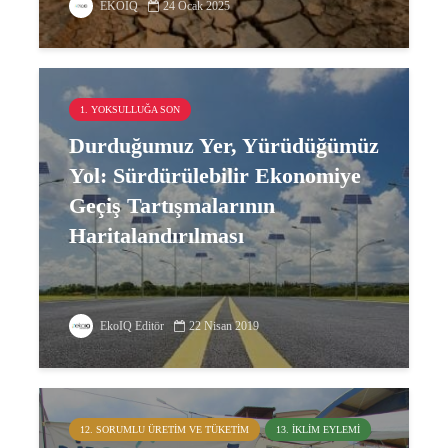
EKOIQ
24 Ocak 2025
1. YOKSULLUĞA SON
Durduğumuz Yer, Yürüdüğümüz
Yol: Sürdürülebilir Ekonomiye
Geçiş Tartışmalarının
Haritalandırılması
EkoIQ Editör
22 Nisan 2019
12. SORUMLU ÜRETIM VE TÜKETIM
13. İKLIM EYLEMI