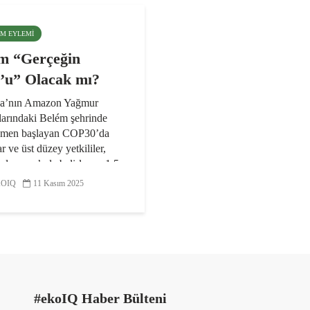
LIM EYLEMI
m “Gerçeğin
u” Olacak mı?
ya’nın Amazon Yağmur
arındaki Belém şehrinde
smen başlayan COP30’da
r ve üst düzey yetkililer,
nlaşması’nda belirlenen 1,5
lik ısınma sınırına mümkün
OIQ
11 Kasım 2025
ca yakın kalmak, fosil...
#ekoIQ Haber Bülteni