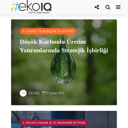
düşük karbonlu üretim
9. SANAYI, YENILIKÇILIK VE ALTYAPI
Düşük Karbonlu Üretim
Yatırımlarında Stratejik İşbirliği
EKOIQ
9 Şubat 2026
8. İNSANA YAKIŞIR İŞ VE EKONOMIK BÜYÜME