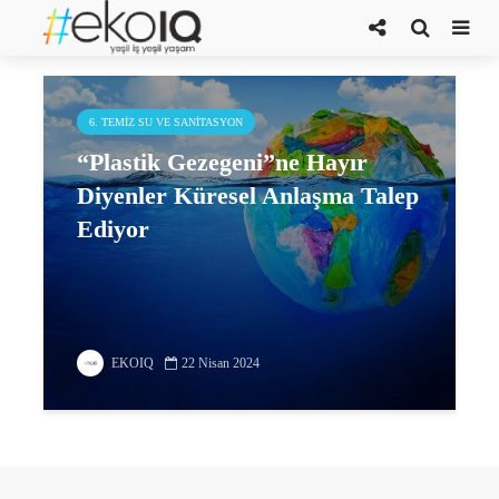
Earth Day Network
6. TEMIZ SU VE SANITASYON
“Plastik Gezegeni”ne Hayır
Diyenler Küresel Anlaşma Talep
Ediyor
EKOIQ
22 Nisan 2024