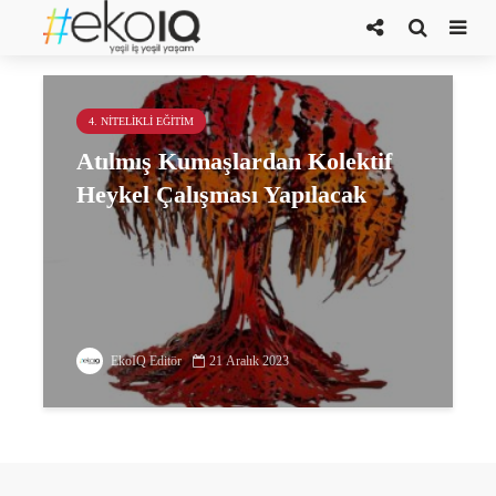
eco art lab
4. NITELIKLI EĞITIM
Atılmış Kumaşlardan Kolektif
Heykel Çalışması Yapılacak
EkoIQ Editör
21 Aralık 2023