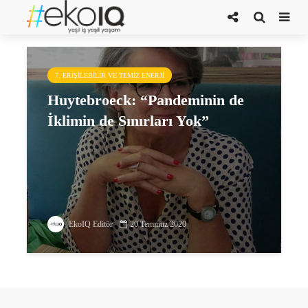
EFA
7. ERIŞILEBILIR VE TEMIZ ENERJI
Huytebroeck: “Pandeminin de
İklimin de Sınırları Yok”
EkoIQ Editör
20 Temmuz 2020