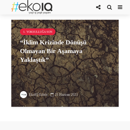
EGİAD
1. YOKSULLUĞA SON
“İklim Krizinde Dönüşü
Olmayan Bir Aşamaya
Yaklaştık”
EkoIQ Editör
21 Haziran 2023