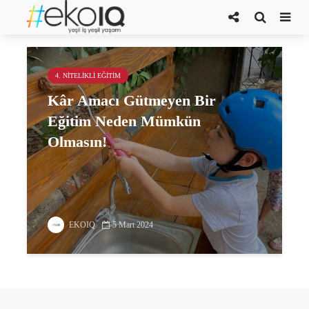
Ekim Işık Coşkun Çakır
4. NITELIKLI EĞITIM
Kâr Amacı Gütmeyen Bir
Eğitim Neden Mümkün
Olmasın!
EKOIQ
5 Mart 2024