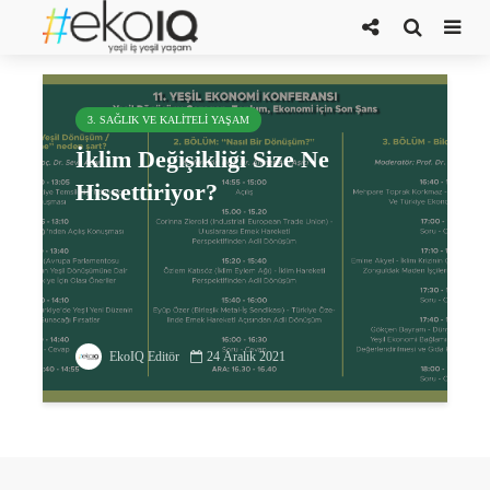
eko-yas
3. SAĞLIK VE KALITELI YAŞAM
İklim Değişikliği Size Ne
Hissettiriyor?
EkoIQ Editör
24 Aralık 2021