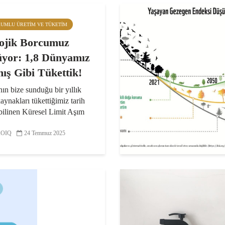
RUMLU ÜRETIM VE TÜKETIM
ojik Borcumuz
yor: 1,8 Dünyamız
ış Gibi Tükettik!
n bize sunduğu bir yıllık
aynakları tükettiğimiz tarih
bilinen Küresel Limit Aşım
bu yıl 24 Temmuz olarak
ndı. Bu tarih, gezegenimizin
OIQ
24 Temmuz 2025
 içinde yenileyebileceği
arın...