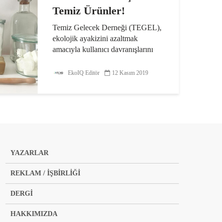
Temiz Ürünler!
Temiz Gelecek Derneği (TEGEL),
ekolojik ayakizini azaltmak
amacıyla kullanıcı davranışlarını
değiştirecek çözümlerin
yaygınlaşması için kuruldu. Bu
EkoIQ Editör
12 Kasım 2019
amaçla projeler yürüten dernek,
doğa dostu, ekolojik, adil ve...
YAZARLAR
REKLAM / İŞBİRLİĞİ
DERGİ
HAKKIMIZDA