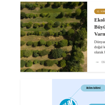
12. SO
Ekol
Büyü
Varm
Dünyanı
doğal k
olarak 
Günü, 
hesapla
EK
bir yıl
kaynakl