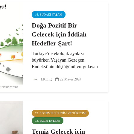
14. SUDAKI YAŞAM
Doğa Pozitif Bir
Gelecek için İddialı
Hedefler Şart!
Türkiye’de ekolojik ayakizi
büyürken Yaşayan Gezegen
Endeksi’nin düştüğünü vurgulayan
WWF-Türkiye, “Nasıl Bir Ulusal
Biyoçesitlilik Stratejisi ve Eylem
EKOIQ
22 Mayıs 2024
Planımız (UBSEP) Olmalı? İddialı
bir UBSEP için Görüş ve...
12. SORUMLU ÜRETIM VE TÜKETIM
13. İKLIM EYLEMI
Temiz Gelecek için