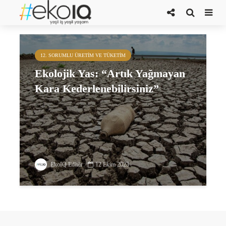
ekolojik yas
12. SORUMLU ÜRETIM VE TÜKETIM
Ekolojik Yas: “Artık Yağmayan
Kara Kederlenebilirsiniz”
EkoIQ Editör
12 Ekim 2023