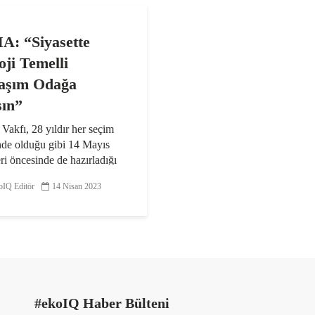
: “Siyasette
oji Temelli
aşım Odağa
sın”
akfı, 28 yıldır her seçim
nde olduğu gibi 14 Mayıs
ri öncesinde de hazırladığı
set Belgesi ile tüm siyasi
IQ Editör
14 Nisan 2023
e, siyasette ekoloji temelli
ımı odağa almaları yönünde
 bulundu...
#ekoIQ Haber Bülteni