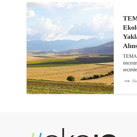
TEMA
Ekol
Yakl
Alın
TEMA V
öncesi
seçimle
Ekosiya
Eko
partiler
yaklaş
çağrıda