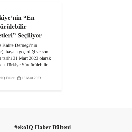
iye’nin “En
ürülebilir
tleri” Seçiliyor
e Kalite Derneği’nin
), hayata geçirdiği ve son
 tarihi 31 Mart 2023 olarak
nen Türkiye Sürdürülebilir
 Ödülleri, kuruluşların
 için sürdürülebilirlik
IQ Editör
13 Mart 2023
daki kararlılığının...
#ekoIQ Haber Bülteni