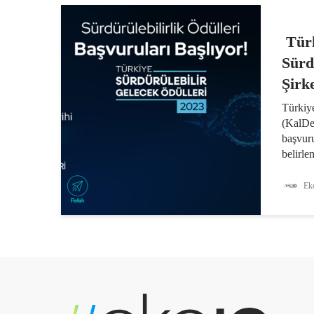
Türk
Sürd
Şirke
Türkiy
(KalDer
başvuru
belirle
Gelecek
gelecek
Eko
konusun