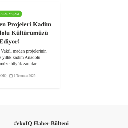
ARASAL YAŞAM
n Projeleri Kadim
olu Kültürümüzü
Ediyor!
akfı, maden projelerinin
e yıllık kadim Anadolu
ümüze büyük zararlar
ni bir kez daha hatırlattı. Bir
r gündemde bulunan torba
OIQ
1 Temmuz 2025
 dikkat çeken vakfın
m Kurulu Başkanı Deniz
#ekoIQ Haber Bülteni