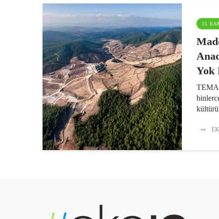
15. K
Made
Anad
Yok 
TEMA V
binlerc
kültür
verdiği
süredi
EK
yasaya
Yöneti
Ataç...