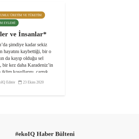
RUMLU ÜRETIM VE TÜKETIM
LIM EYLEMI
ler ve İnsanlar*
n’da şimdiye kadar sekiz
ın hayatını kaybettiği, bir o
ın da kayıp olduğu sel
i, bir kez daha Karadeniz’in
 iklim koşullarını, çarpık
mayı, dere yataklarının
IQ Editör
23 Ekim 2020
duvarları...
#ekoIQ Haber Bülteni