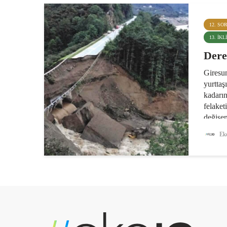
12. SO
13. İK
Dere
Giresu
yurttaş
kadarın
felaket
değişen
yapılaş
Eko
istinat 