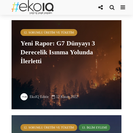
glasgow iklim paktı
12. SORUMLU ÜRETIM VE TÜKETIM
Yeni Rapor: G7 Dünyayı 3
Derecelik Isınma Yolunda
İlerletti
EkoIQ Editör
12 Kasım 2022
12. SORUMLU ÜRETIM VE TÜKETIM
13. İKLIM EYLEMI