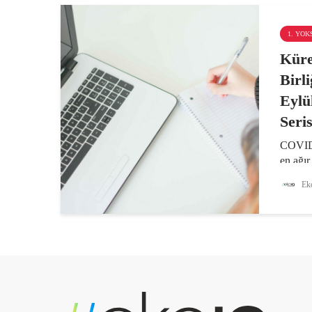
1. YO
Küre
Birl
Eylü
Seris
COVID-
en ağır
günlerd
Eko
büyük 
Milletl
insanın
tahmin 