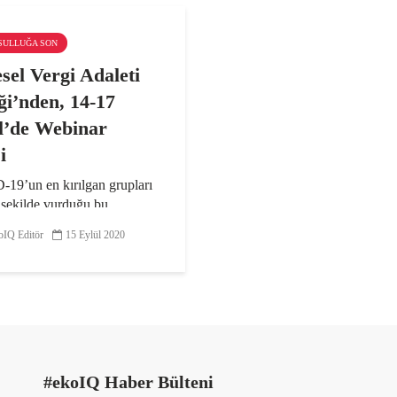
KSULLUĞA SON
sel Vergi Adaleti
iği’nden, 14-17
l’de Webinar
i
19’un en kırılgan grupları
 şekilde vurduğu bu
e vergi adaleti gitgide daha
IQ Editör
15 Eylül 2020
önem kazanıyor. Birleşmiş
er, 2020 yılında 71 milyon
 daha açlık sınırına itildiğini
ediyor...
#ekoIQ Haber Bülteni