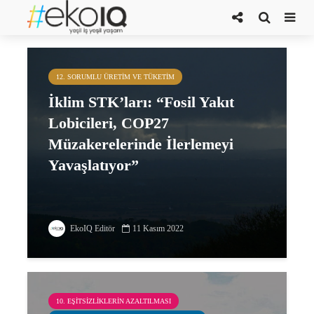
Global Witness
12. SORUMLU ÜRETIM VE TÜKETIM
İklim STK’ları: “Fosil Yakıt
Lobicileri, COP27
Müzakerelerinde İlerlemeyi
Yavaşlatıyor”
EkoIQ Editör
11 Kasım 2022
10. EŞITSIZLIKLERIN AZALTILMASI