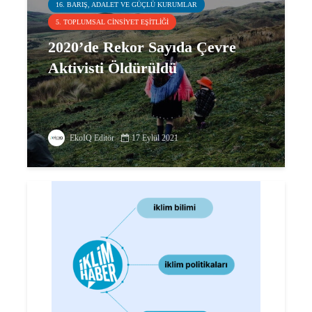
16. BARIŞ, ADALET VE GÜÇLÜ KURUMLAR
5. TOPLUMSAL CINSIYET EŞITLIĞI
2020’de Rekor Sayıda Çevre
Aktivisti Öldürüldü
EkoIQ Editör
17 Eylül 2021