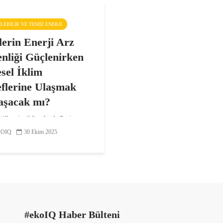
ŞILEBILIR VE TEMIZ ENERJI
lerin Enerji Arz
nliği Güçlenirken
sel İklim
flerine Ulaşmak
aşacak mı?
ülkenin iklim hedeflerine
tansa enerji arz güvenliği
OIQ
30 Ekim 2025
msızlık konularını
lendirdiğini gösteren yeni
ştırmaya göre; katılımcıların
çoğunluğu, enerji
erinde dayanıklılığı...
#ekoIQ Haber Bülteni