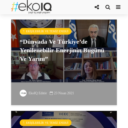
güler sabancı
7. ERIŞILEBILIR VE TEMIZ ENERJI
“Dünyada Ve Türkiye’de
Yenilenebilir Enerjinin Bugünü
Ve Yarını”
EkoIQ Editör
23 Nisan 2021
7. ERIŞILEBILIR VE TEMIZ ENERJI