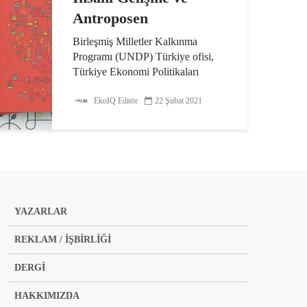
Antroposen
Birleşmiş Milletler Kalkınma
Programı (UNDP) Türkiye ofisi,
Türkiye Ekonomi Politikaları
Araştırma Vakfı (TEPAV), Habitat
Derneği ve İnsani Gelişme Vakfı
EkoIQ Editör
22 Şubat 2021
(İNGEV) ortaklığında düzenlenen
çevrimiçi takip toplantısı TEPAV...
YAZARLAR
REKLAM / İŞBİRLİĞİ
DERGİ
HAKKIMIZDA