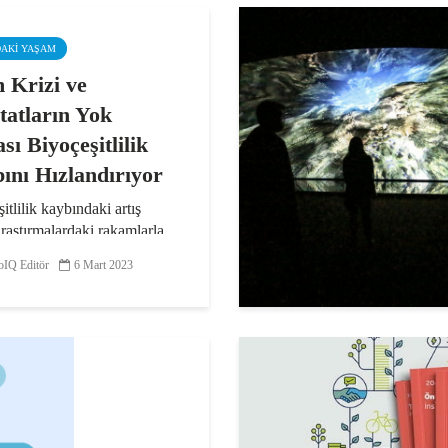
DAKI YAŞAM
m Krizi ve
tatların Yok
sı Biyoçeşitlilik
ını Hızlandırıyor
itlilik kaybındaki artış
 araştırmalardaki rakamlarla
konulurken uzmanlar, iklim
IQ Editör
6 Mart 2023
liği ve insan faaliyetlerine
ktörleri tür
yonlarında yaşanan azalışın
 sorumlusu olarak...