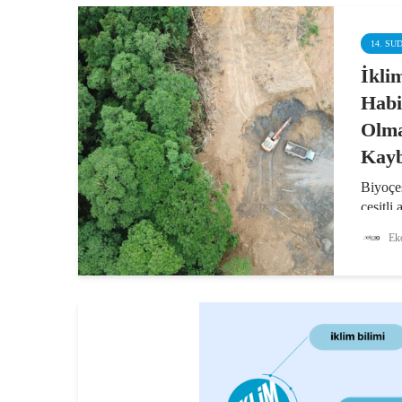
14. SU
İkli
Habi
Olma
Kayb
Biyoçeş
çeşitli
ortaya 
Eko
değişik
bağlı fa
popülas
başlıca