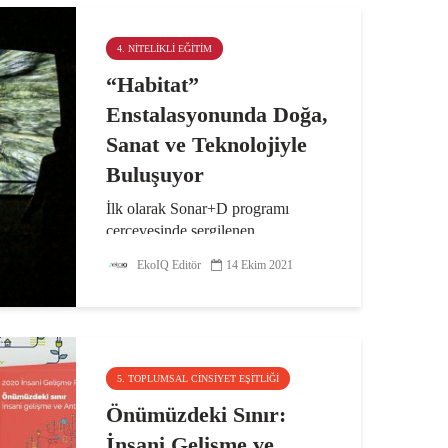
4. NITELIKLI EĞITIM
“Habitat”
Enstalasyonunda Doğa,
Sanat ve Teknolojiyle
Buluşuyor
İlk olarak Sonar+D programı
çerçevesinde sergilenen,
Amsterdamlı görsel sanatçı Heleen
EkoIQ Editör
14 Ekim 2021
Blanken’in taş, fosil ve mercan gibi
organik eserlerin 3 boyutlu
taramalarını içeren “Habitat”
çalışması...
5. TOPLUMSAL CINSIYET EŞITLIĞI
Önümüzdeki Sınır:
İnsani Gelişme ve