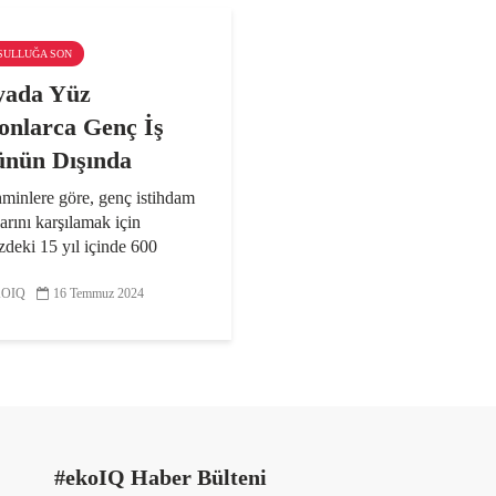
KSULLUĞA SON
yada Yüz
onlarca Genç İş
nün Dışında
minlere göre, genç istihdam
larını karşılamak için
deki 15 yıl içinde 600
iş olanağı yaratılması
ek. 2021’de yaklaşık olarak
OIQ
16 Temmuz 2024
on genç işsizdi, 408
 işe sahipti ve...
#ekoIQ Haber Bülteni