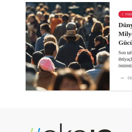
1. YO
Dün
Mily
Gücü
Son tah
ihtiyaç
önümüz
milyon 
gerekec
EK
75 mily
milyonu