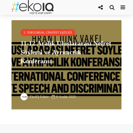
Hrant Dink Vakfı
5. TOPLUMSAL CINSIYET EŞITLIĞI
11-12 Aralık Uluslararası Nefret
Söylemi ve Ayrımcılık
Konferansı
EkoIQ Editör
8 Aralık 2020