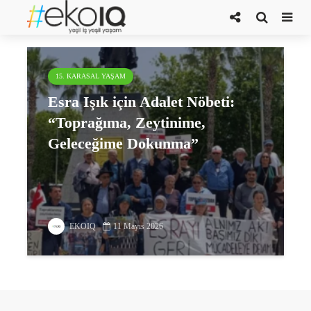
İkizköy direnişi
15. KARASAL YAŞAM
Esra Işık için Adalet Nöbeti:
“Toprağıma, Zeytinime,
Geleceğime Dokunma”
EKOIQ
11 Mayıs 2026