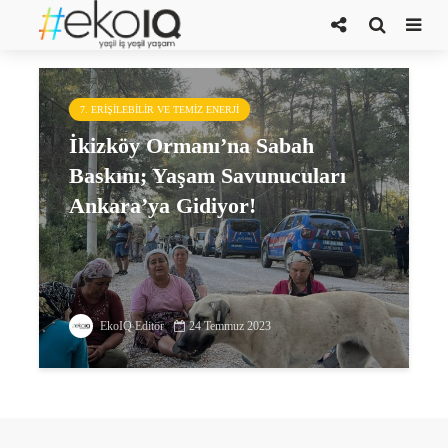
İkizköy Ormanı
7. ERIŞILEBILIR VE TEMIZ ENERJI
İkizköy Ormanı’na Sabah
Baskını; Yaşam Savunucuları
Ankara’ya Gidiyor!
EkoIQ Editör
24 Temmuz 2023