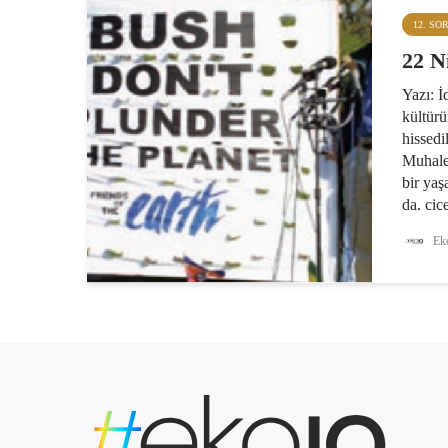
12. SO
22 N
Yazı: İ
kültür
hissedi
Muhalef
bir ya
da, çiç
sürükle
Eko