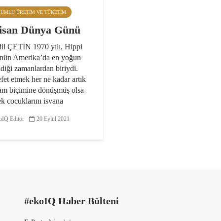
RUMLU ÜRETIM VE TÜKETIM
isan Dünya Günü
dil ÇETİN 1970 yılı, Hippi
ünün Amerika’da en yoğun
ldiği zamanlardan biriydi.
et etmek her ne kadar artık
şam biçimine dönüşmüş olsa
ek çocuklarını isyana
yen...
IQ Editör
20 Eylül 2021
#ekoIQ Haber Bülteni