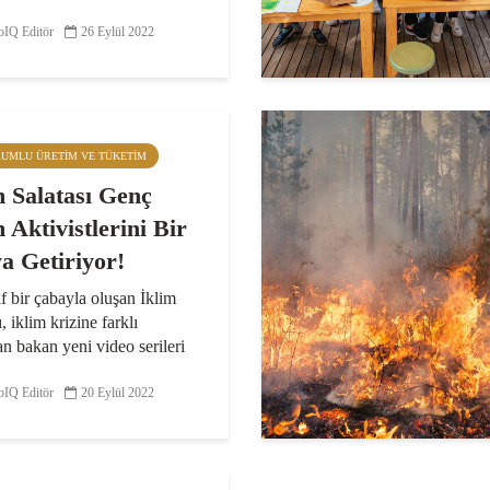
 gelecek talep eden genç
IQ Editör
26 Eylül 2022
ktivistleri 23 Eylül Küresel
revi’nde sloganları ve
larıyla seslerini duyurmak
r kez daha...
RUMLU ÜRETIM VE TÜKETIM
m Salatası Genç
 Aktivistlerini Bir
a Getiriyor!
f bir çabayla oluşan İklim
, iklim krizine farklı
an bakan yeni video serileri
yor. Kanalın yeni serisinde;
n’dan Bursa’ya ve
IQ Editör
20 Eylül 2022
l’a kadar, gençlerin kendi
fleri ile...