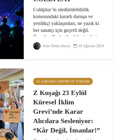
Coldplay’in sürdürülebilirlik
konusundaki kararlı duruşu ve
yenilikçi yaklaşımları, ne yazık ki
her sanatçı için geçerli değil.
Örneğin, Taylor Swift’in özel jet
kullanımı ve buna bağlı yüksek
Arzu Deniz Aksoy
26 Ağustos 2024
karbon ayakizi, bugünlerde...
12. SORUMLU ÜRETIM VE TÜKETIM
Z Kuşağı 23 Eylül
Küresel İklim
Grevi’nde Karar
Alıcılara Sesleniyor:
“Kâr Değil, İnsanlar!”