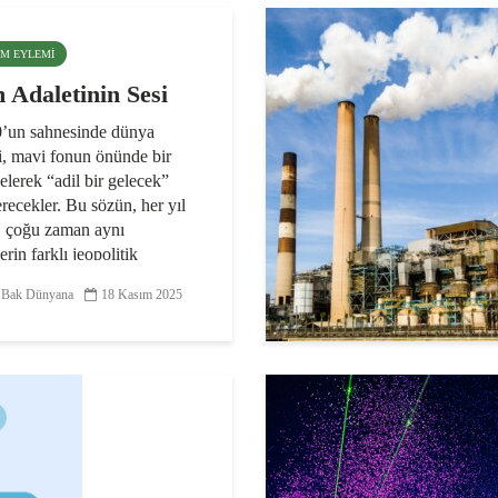
LIM EYLEMI
m Adaletinin Sesi
un sahnesinde dünya
ri, mavi fonun önünde bir
elerek “adil bir gelecek”
recekler. Bu sözün, her yıl
n, çoğu zaman aynı
erin farklı jeopolitik
da yeniden telaffuzu
 Bak Dünyana
18 Kasım 2025
u...