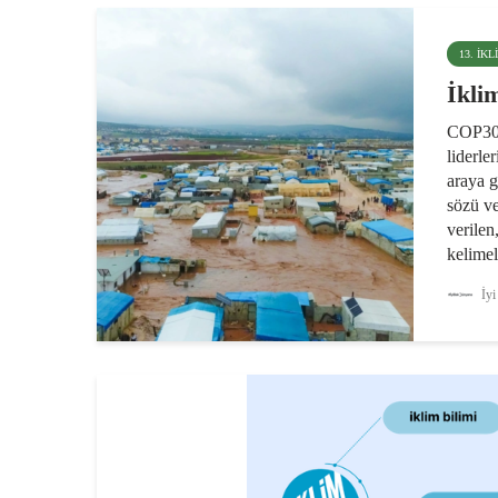
13. İK
İkli
COP30’
liderle
araya g
sözü ve
verile
kelimel
ağızlar
İyi
olduğun