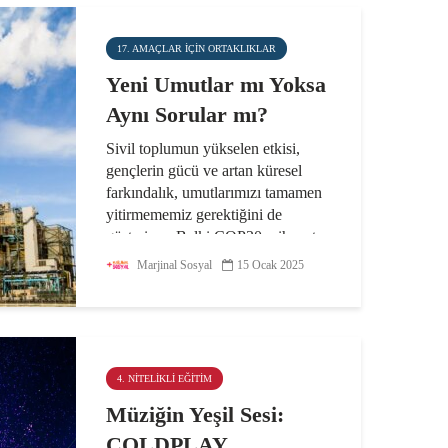
17. AMAÇLAR IÇIN ORTAKLIKLAR
Yeni Umutlar mı Yoksa
Aynı Sorular mı?
Sivil toplumun yükselen etkisi,
gençlerin gücü ve artan küresel
farkındalık, umutlarımızı tamamen
yitirmememiz gerektiğini de
gösteriyor. Belki COP30, nihayet
kalıcı ve ölçülebilir bir değişimin
Marjinal Sosyal
15 Ocak 2025
başlangıcı olur. Aynur...
4. NITELIKLI EĞITIM
Müziğin Yeşil Sesi:
COLDPLAY