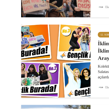
ve adil
Eko
iklim a
İklim G
pankart
için bi
12. SO
İkli
İklim
Aray
Kolekti
Salatası
açılard
paylaşı
Trabzo
Eko
İstanbu
inisiyati