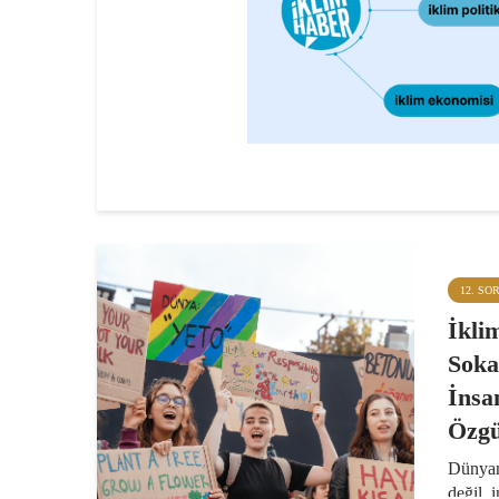
12. SO
İklim
Soka
İnsa
Özgü
Dünyan
değil, 