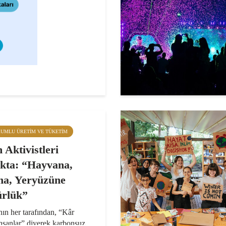
RUMLU ÜRETIM VE TÜKETIM
 Aktivistleri
kta: “Hayvana,
na, Yeryüzüne
rlük”
ın her tarafından, “Kâr
insanlar” diyerek karbonsuz