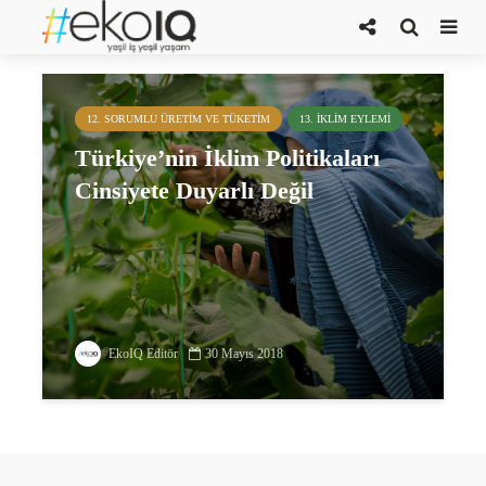
iklim değişikliği ve kadın
12. SORUMLU ÜRETIM VE TÜKETIM
13. İKLIM EYLEMI
Türkiye’nin İklim Politikaları
Cinsiyete Duyarlı Değil
EkoIQ Editör
30 Mayıs 2018