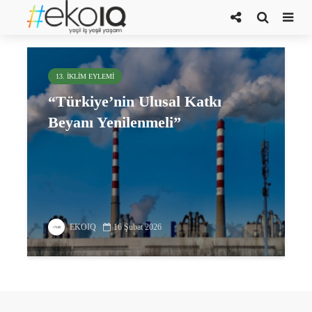
iklim değişikliğine uyum hedefleri
13. İKLIM EYLEMI
“Türkiye’nin Ulusal Katkı
Beyanı Yenilenmeli”
EKOIQ
16 Şubat 2026