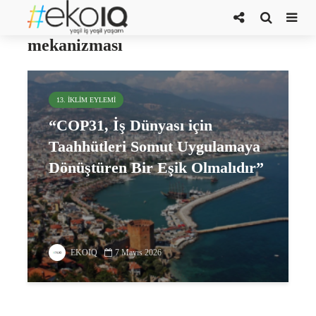
iklim değişikliğine uyum
mekanizması
13. İKLIM EYLEMI
“COP31, İş Dünyası için
Taahhütleri Somut Uygulamaya
Dönüştüren Bir Eşik Olmalıdır”
EKOIQ
7 Mayıs 2026