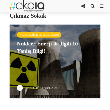
İklim Değişikliğiyle Mücadelede
Çıkmaz Sokak
7. ERIŞILEBILIR VE TEMIZ ENERJI
Nükleer Enerji ile İlgili 10
Yanlış Bilgi!
EKOIQ
18 Nisan 2024